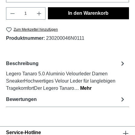
Produkt Anzahl: Gib den gewünschten Wert e
In den Warenkorb
Zum Merkzettel hinzufügen
Produktnummer:
230200046N0111
Beschreibung
Legero Tanaro 5.0 Aluminio Velourleder Damen
SneakerHochwertiges Velour Leder für langlebigen
TragekomfortDer Legero Tanaro…
Mehr
Bewertungen
Service-Hotline